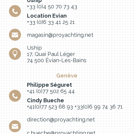
Uship
+33 (0)4 50 70 73 43
Location Evian
+33 (0)6 33 41 25 21
magasin@proyachting.net
Uship
17, Quai Paul Léger
74 500 Évian-Les-Bains
Genève
Philippe Séguret
+41 (0)77 502 65 44
Cindy Bueche
+41(0)77 523 68 93
+33(0)6 99 74 36 71
direction@proyachting.net
c.bueche@proyachting.net