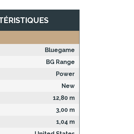
TÉRISTIQUES
Bluegame
BG Range
Power
New
12,80 m
3,00 m
1,04 m
United States