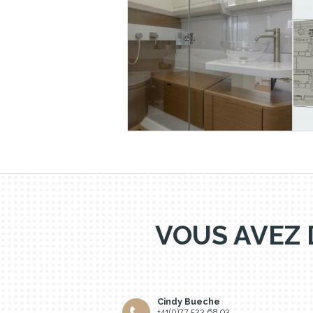
VOUS AVEZ 
Cindy Bueche
+41(0)77 523 68 93