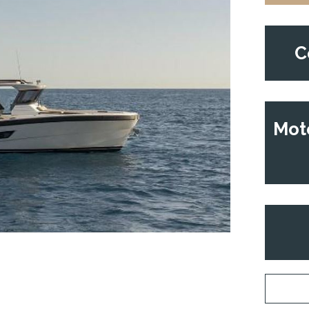
C
Mote