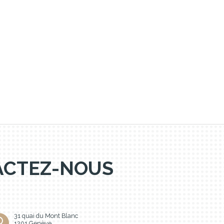
TACTEZ-NOUS
31 quai du Mont Blanc
1201 Genève