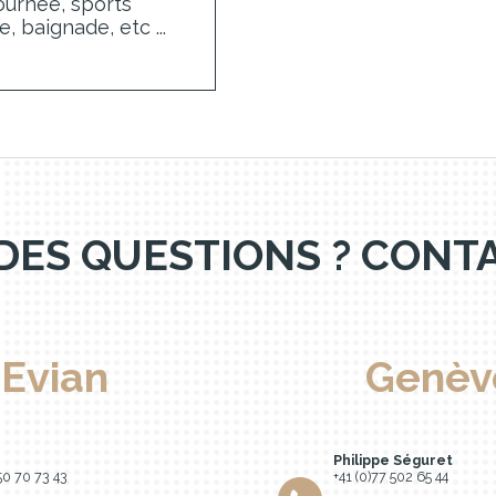
journée, sports
, baignade, etc ...
DES QUESTIONS ? CON
Evian
Genèv
Philippe Séguret
 50 70 73 43
+41 (0)77 502 65 44