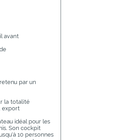
il avant
nde
t
tretenu par un
 la totalité
 export
teau idéal pour les
mis. Son cockpit
jusqu'à 10 personnes