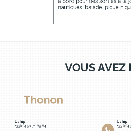
à bord pour des sorties à la 
nautiques, balade, pique nique
VOUS AVEZ 
Thonon
Uship
Uship
+33(0)4 50 71 69 84
+33 (0)4