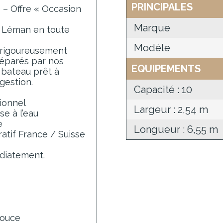
PRINCIPALES
 – Offre « Occasion
Marque
e Léman en toute
Modèle
 rigoureusement
réparés par nos
EQUIPEMENTS
 bateau prêt à
gestion.
Capacité : 10
ionnel
Largeur : 2,54 m
e à l’eau
e
Longueur : 6,55 m
tif France / Suisse
diatement.
douce